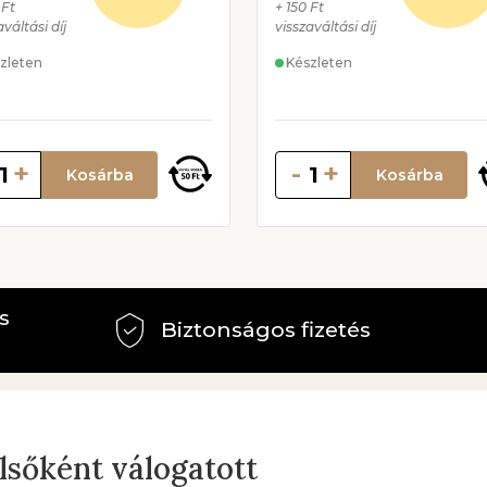
el
 Ft
+ 150 Ft
aváltási díj
visszaváltási díj
me
zleten
Készleten
Eg
na
cs
ko
+
-
+
Kosárba
Kosárba
s
Biztonságos fizetés
elsőként válogatott