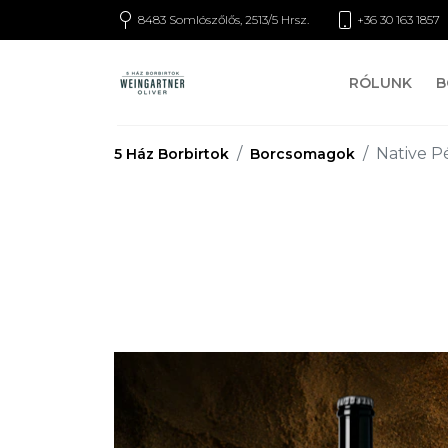
8483 Somlószőlős, 2513/5 Hrsz.
+36 30 163 1857
RÓLUNK
B
Native P
5 Ház Borbirtok
Borcsomagok