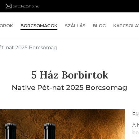
birtok@5hb.hu
OROK
BORCSOMAGOK
SZÁLLÁS
BLOG
KAPCSOLA
ét-nat 2025 Borcsomag
5 Ház Borbirtok
Native Pét-nat 2025 Borcsomag
Eg
A 
bo