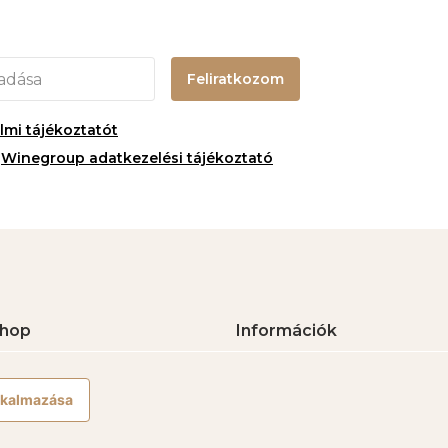
Feliratkozom
mi tájékoztatót
-
Winegroup adatkezelési tájékoztató
hop
Információk
orok
Gyakori kérdések
orok
Rendelés követése
alkalmazása
orok
Visszaküldési és visszatérítési
omagok
feltételek