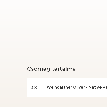
Csomag tartalma
3 x
Weingartner Olivér - Native P