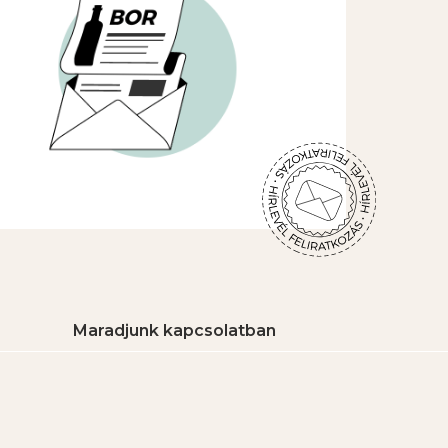
Maradjunk kapcsolatban
8483 Somlószőlős, 2513/5 Hrsz.
+36 30 163 1857
birtok@5hb.hu