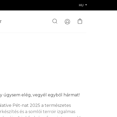
HU
T
y úgysem elég, vegyél egyből hármat!
Native Pét-nat 2025 a természetes
rkészítés és a somlói terroir izgalmas