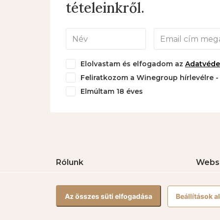
tételeinkről.
Elolvastam és elfogadom az
Adatvédel
Feliratkozom a Winegroup hírlevélre 
Elmúltam 18 éves
Rólunk
Webs
5 Ház Borbirtok
Fehérb
Vörösb
Az összes süti elfogadása
Beállítások 
Rozéb
Borcs