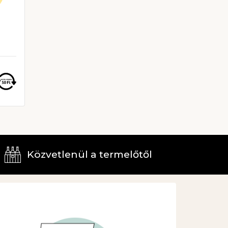
ső poharaként, amikor még bármi
gtörténhet…
y élő, vibráló és hamisítatlanul somlói pét-
t. A természetesség, a frissesség és a
ábító játékosság ünnepe minden
rtyban.
Közvetlenül a termelőtől