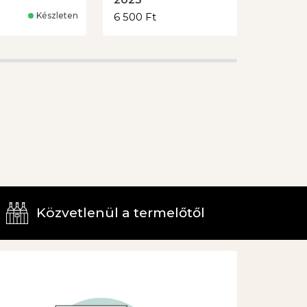
Készleten
6 500 Ft
Készleten
Kosárba
-
+
Kosárba
Közvetlenül a termelőtől