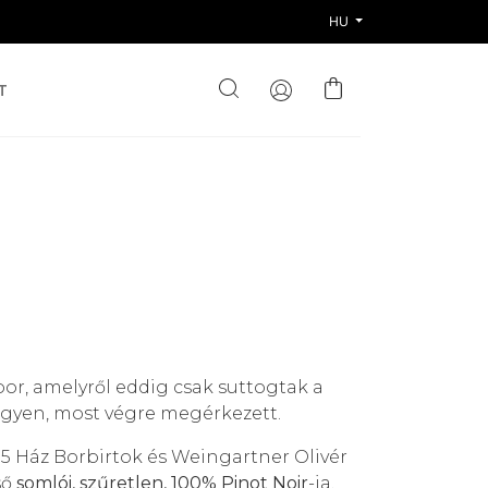
HU
T
bor, amelyről eddig csak suttogtak a
gyen, most végre megérkezett.
 5 Ház Borbirtok és Weingartner Olivér
ső
somlói, szűretlen, 100% Pinot Noir
-ja,