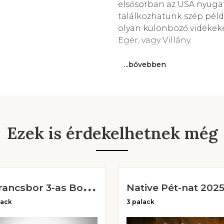
elsősorban az USA nyuga
találkozhatunk szép példá
olyan különböző vidékek
Eger, vagy Villány.
...bővebben
Ezek is érdekelhetnek még
N
arancsbor 3-as Borcsomag
lack
3 palack