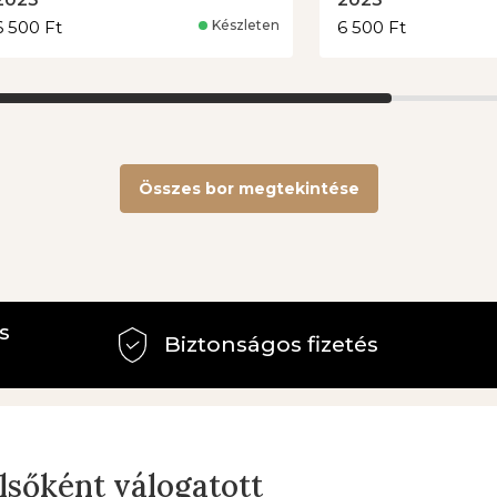
6 500 Ft
Készleten
6 500 Ft
-
+
Kosárba
-
+
Összes bor megtekintése
s
Biztonságos fizetés
elsőként válogatott