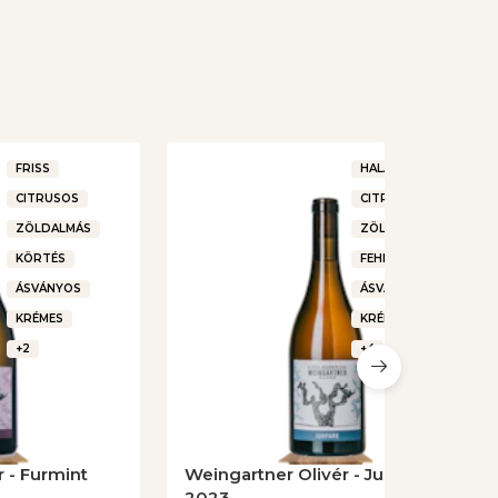
FRISS
HALAKHOZ
CITRUSOS
CITRUSOS
ZÖLDALMÁS
ZÖLDALMÁS
KÖRTÉS
FEHÉR VIRÁGOS
ÁSVÁNYOS
ÁSVÁNYOS
KRÉMES
KRÉMES
+2
+4
 - Furmint
Weingartner Olivér - Juhfark
2023