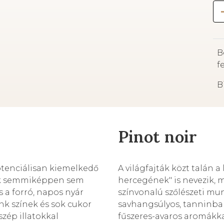
el
so
Kó
B
fi
f
sz
mi
B
mi
le
el
Pinot noir
Ko
kü
té
otenciálisan kiemelkedő
A világfajták közt talán a
nak semmiképpen sem
hercegének" is nevezik, 
 a forró, napos nyár
színvonalú szőlészeti mu
nk színek és sok cukor
savhangsúlyos, tanninba
szép illatokkal
fűszeres-avaros aromákka