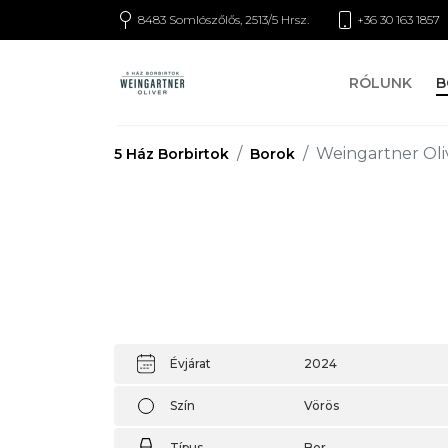
8483 Somlószőlős, 2513/5 Hrsz.
+36 30 163 1857
RÓLUNK
B
Weingartner Oliv
5 Ház Borbirtok
Borok
Évjárat
2024
Szín
Vörös
Típus
Bor