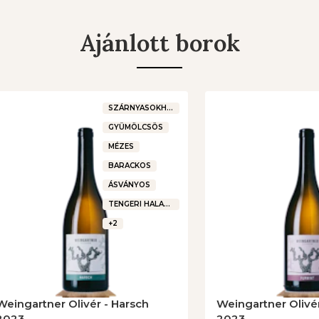
Ajánlott borok
SZÁRNYASOKHOZ
GYÜMÖLCSÖS
MÉZES
BARACKOS
ÁSVÁNYOS
TENGERI HALAKHOZ
+2
Weingartner Olivér - Harsch
Weingartner Olivér
2023
2023