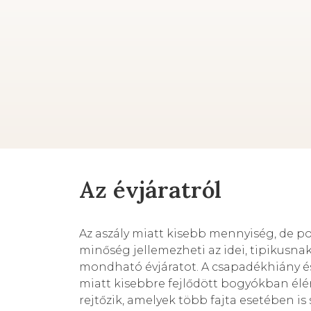
Az évjáratról
Az aszály miatt kisebb mennyiség, de p
minőség jellemezheti az idei, tipikus
mondható évjáratot. A csapadékhiány és
miatt kisebbre fejlődött bogyókban élé
rejtőzik, amelyek több fajta esetében is 