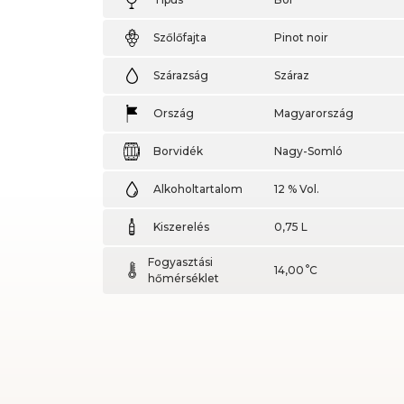
Szőlőfajta
Pinot noir
Szárazság
Száraz
Ország
Magyarország
Borvidék
Nagy-Somló
Alkoholtartalom
12 % Vol.
Kiszerelés
0,75 L
Fogyasztási
14,00
C
hőmérséklet