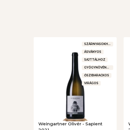
SZÁRNYASOKHOZ
ÁSVÁNYOS
SAJTTÁLHOZ
GYÓGYNÖVÉNYES
ŐSZIBARACKOS
VIRÁGOS
Weingartner Olivér - Sapient
2021