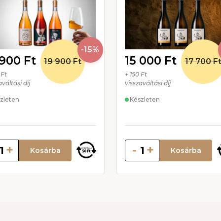
-15%
 900 Ft
15 000 Ft
19 900 Ft
17 700 F
 Ft
+ 150 Ft
aváltási díj
visszaváltási díj
zleten
Készleten
+
-
+
Kosárba
Kosárba