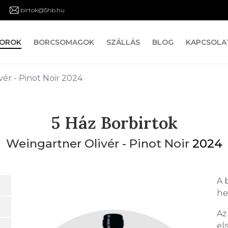
birtok@5hb.hu
OROK
BORCSOMAGOK
SZÁLLÁS
BLOG
KAPCSOLA
ér - Pinot Noir 2024
5 Ház Borbirtok
Weingartner Olivér - Pinot Noir
2024
A 
he
Az
el