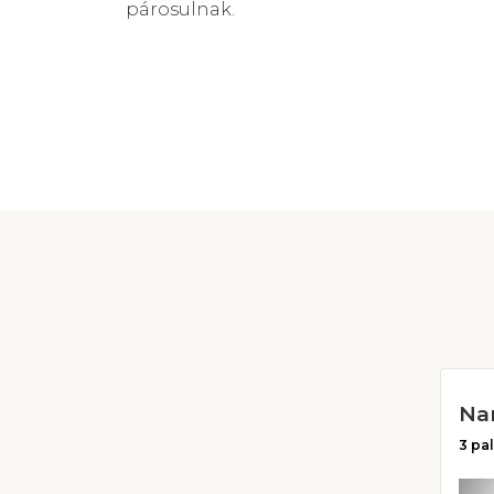
párosulnak.
3 pa