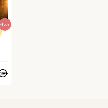
-15%
t