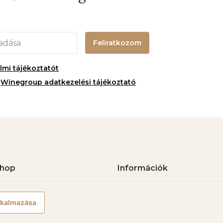
Feliratkozom
mi tájékoztatót
-
Winegroup adatkezelési tájékoztató
hop
Információk
orok
Gyakori kérdések
orok
Rendelés követése
alkalmazása
orok
Visszaküldési és visszatérítési