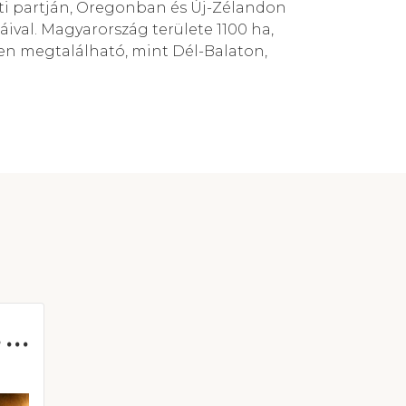
ti partján, Oregonban és Új-Zélandon
ival. Magyarország területe 1100 ha,
en megtalálható, mint Dél-Balaton,
N
ative Pét-nat 2025 Borcsomag