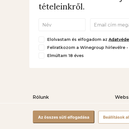
tételeinkről.
Elolvastam és elfogadom az
Adatvédel
Feliratkozom a Winegroup hírlevélre 
Elmúltam 18 éves
Rólunk
Webs
5 Ház Borbirtok
Fehérb
Vörösb
Az összes süti elfogadása
Beállítások 
Rozéb