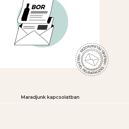
Maradjunk kapcsolatban
8483 Somlószőlős, 2513/5 Hrsz.
+36 30 163 1857
birtok@5hb.hu