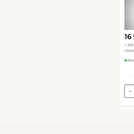
16
+ 100
vissz
Kés
-